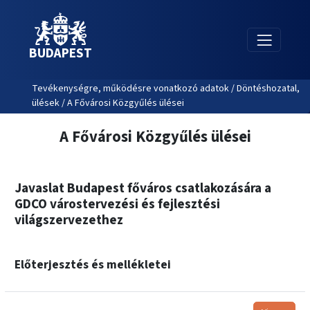
BUDAPEST
Tevékenységre, működésre vonatkozó adatok / Döntéshozatal,
ülések / A Fővárosi Közgyűlés ülései
A Fővárosi Közgyűlés ülései
Javaslat Budapest főváros csatlakozására a
GDCO várostervezési és fejlesztési
világszervezethez
Előterjesztés és mellékletei