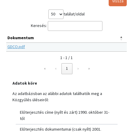
Vissza
találat/oldal
Keresés:
Dokumentum
GDCO.pdf
1 - 1 / 1
«
‹
1
›
»
Adatok köre
Az adatbázisban az alábbi adatok találhatók meg a
Közgyűlés üléseiről:
Előterjesztés címe (nyílt és zárt) 1990. október 31-
től
Előterjesztés dokumentumai (csak nyílt) 2001.