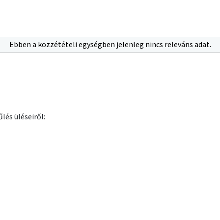
Ebben a közzétételi egységben jelenleg nincs releváns adat.
lés üléseiről: