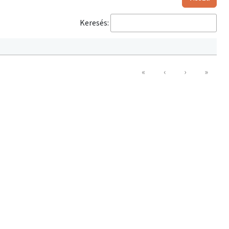
Keresés:
«
‹
›
»