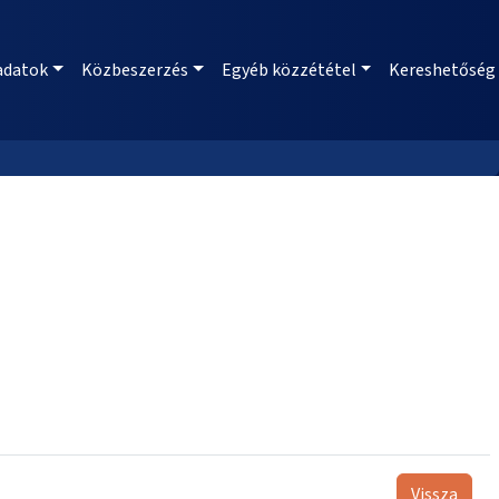
adatok
Közbeszerzés
Egyéb közzététel
Kereshetőség
Vissza