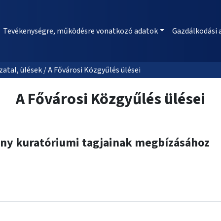
Tevékenységre, működésre vonatkozó adatok
Gazdálkodási 
al, ülések / A Fővárosi Közgyűlés ülései
A Fővárosi Közgyűlés ülései
vány kuratóriumi tagjainak megbízásához