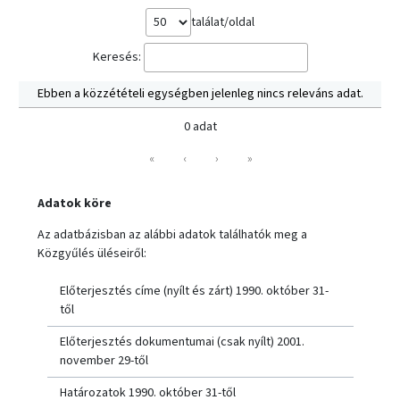
találat/oldal
Keresés:
Ebben a közzétételi egységben jelenleg nincs releváns adat.
0 adat
«
‹
›
»
Adatok köre
Az adatbázisban az alábbi adatok találhatók meg a
Közgyűlés üléseiről:
Előterjesztés címe (nyílt és zárt) 1990. október 31-
től
Előterjesztés dokumentumai (csak nyílt) 2001.
november 29-től
Határozatok 1990. október 31-től