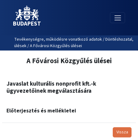
BUDAPEST
Tevékenységre, működésre vonatkozó adatok / Döntéshozatal,
ülések / A Fővárosi Közgyűlés ülései
A Fővárosi Közgyűlés ülései
Javaslat kulturális nonprofit kft.-k
ügyvezetőinek megválasztására
Előterjesztés és mellékletei
Vissza