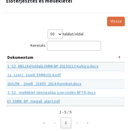
Előterjesztés és mellékletei
Vissza
találat/oldal
Keresés:
Dokumentum
1_SZ_MELLKétoldalú EMMI BP 20150213 Kultúra.docx
1a_szerz_1mell_EMMI2014.pdf
1bSZM__2mell_ 21855_2014 Kormhat.docx
2_SZ_ melléklet támogatási szerzödés BFTK.docx
Et_EMMI_BP_megall_alairt.pdf
1 - 5 / 5
«
‹
1
›
»