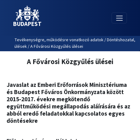
BUDAPEST
Tevékenységre, működésre vonatkozó adatok / Döntéshozatal,
ülések / A Fővárosi Közgyűlés ülései
A Fővárosi Közgyűlés ülései
Javaslat az Emberi Erőforrások Minisztériuma
és Budapest Főváros Önkormányzata között
2015-2017. évekre megkötendő
együttműködési megállapodás aláírására és az
abból eredő feladatokkal kapcsolatos egyes
döntésekre