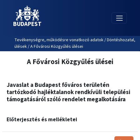
BUDAPEST
Tevékenységre, működésre vonatkozó adatok / Döntéshozatal,
ülések / A Fővárosi Közgyűlés ülései
A Fővárosi Közgyűlés ülései
Javaslat a Budapest főváros területén
tartózkodó hajléktalanok rendkívüli települési
támogatásáról szóló rendelet megalkotására
Előterjesztés és mellékletei