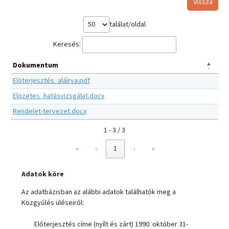
Vissza
találat/oldal
Keresés:
Dokumentum
Elöterjesztés_aláírva.pdf
Elözetes_hatásvizsgálat.docx
Rendelet-tervezet.docx
1 - 3 / 3
«
‹
1
›
»
Adatok köre
Az adatbázisban az alábbi adatok találhatók meg a
Közgyűlés üléseiről:
Előterjesztés címe (nyílt és zárt) 1990. október 31-