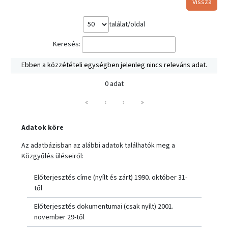
Vissza
találat/oldal
Keresés:
Ebben a közzétételi egységben jelenleg nincs releváns adat.
0 adat
«
‹
›
»
Adatok köre
Az adatbázisban az alábbi adatok találhatók meg a
Közgyűlés üléseiről:
Előterjesztés címe (nyílt és zárt) 1990. október 31-
től
Előterjesztés dokumentumai (csak nyílt) 2001.
november 29-től