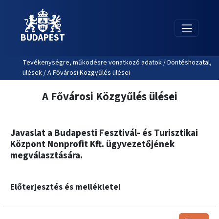
BUDAPEST
Tevékenységre, működésre vonatkozó adatok / Döntéshozatal,
ülések / A Fővárosi Közgyűlés ülései
A Fővárosi Közgyűlés ülései
Javaslat a Budapesti Fesztivál- és Turisztikai
Központ Nonprofit Kft. ügyvezetőjének
megválasztására.
Előterjesztés és mellékletei