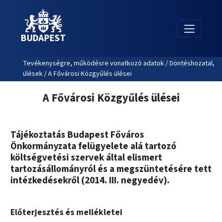
BUDAPEST
Tevékenységre, működésre vonatkozó adatok / Döntéshozatal,
ülések / A Fővárosi Közgyűlés ülései
A Fővárosi Közgyűlés ülései
Tájékoztatás Budapest Főváros
Önkormányzata felügyelete alá tartozó
költségvetési szervek által elismert
tartozásállományról és a megszüntetésére tett
intézkedésekről (2014. III. negyedév).
Előterjesztés és mellékletei