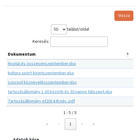
Vissza
találat/oldal
Keresés:
Dokumentum
hivatal és összesenszeptember.xlsx
kultura sport kisintszeptember.xlsx
szocpol köznevelésszeptember.xlsx
tartozásállomány 1-30 közötti és 30 napon túliszept.xlsx
Tartozásállomány et2014.III.név..pdf
1 - 5 / 5
«
‹
1
›
»
Adatok köre