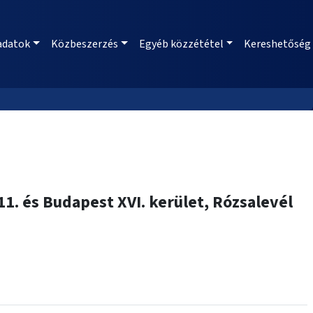
adatok
Közbeszerzés
Egyéb közzététel
Kereshetőség
11. és Budapest XVI. kerület, Rózsalevél