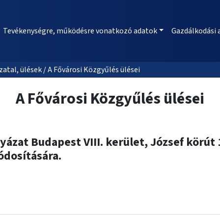
Tevékenységre, működésre vonatkozó adatok
Gazdálkodási 
al, ülések / A Fővárosi Közgyűlés ülései
A Fővárosi Közgyűlés ülései
ázat Budapest VIII. kerület, József körút 
ódosítására.