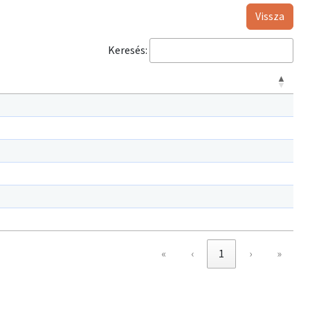
Vissza
Keresés:
«
‹
1
›
»