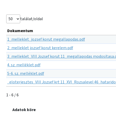
találat/oldal
Dokumentum
1_melleklet_jozsef korut megallapodas.pdf
2_melleklet jozsef korut kerelem.pdf
3_melleklet_VIII Jozsef korut 11_megallapodas modositasa.
4. sz. melléklet.pdf
5-6. sz. melléklet.pdf
_eloterjesztes_VIII Jozsef krt 11_XVI_Rozsalevel 46_hatarid
1 - 6 / 6
Adatok köre