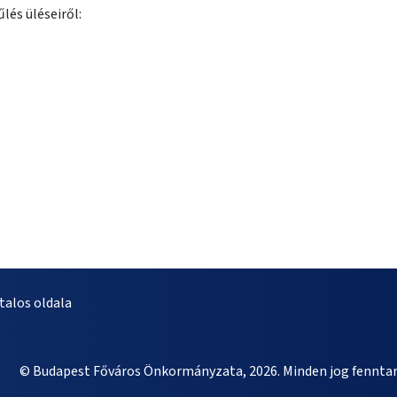
lés üléseiről:
alos oldala
© Budapest Főváros Önkormányzata, 2026. Minden jog fenntar