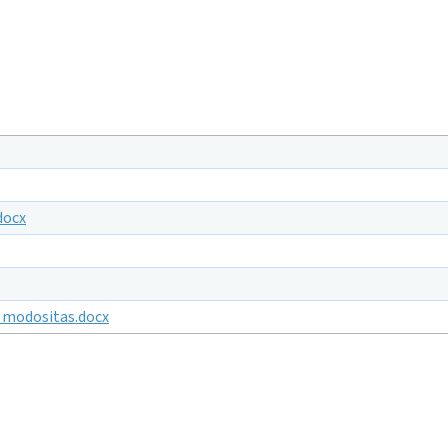
docx
o modositas.docx