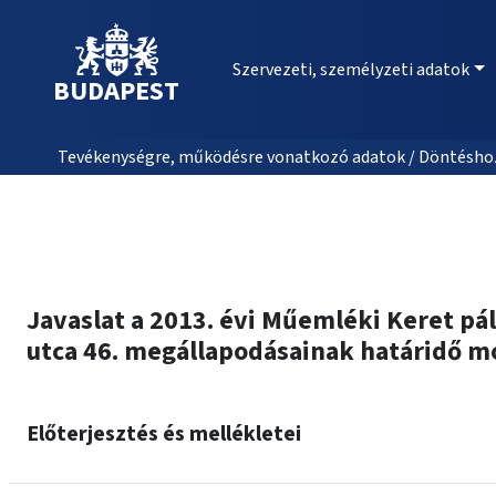
Szervezeti, személyzeti adatok
BUDAPEST
Tevékenységre, működésre vonatkozó adatok / Döntéshozat
Javaslat a 2013. évi Műemléki Keret pály
utca 46. megállapodásainak határidő m
Előterjesztés és mellékletei