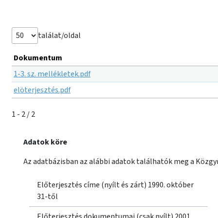
találat/oldal
Dokumentum
1-3. sz. mellékletek.pdf
elöterjesztés.pdf
1 - 2 / 2
Adatok köre
Az adatbázisban az alábbi adatok találhatók meg a Közgyű
Előterjesztés címe (nyílt és zárt) 1990. október
31-től
Előterjesztés dokumentumai (csak nyílt) 2001.