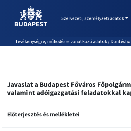
Szervezeti, személyzeti adatok
BUDAPEST
Tevékenységre, működésre vonatkozó adatok / Döntéshozat
Javaslat a Budapest Főváros Főpolgármes
valamint adóigazgatási feladatokkal kap
Előterjesztés és mellékletei