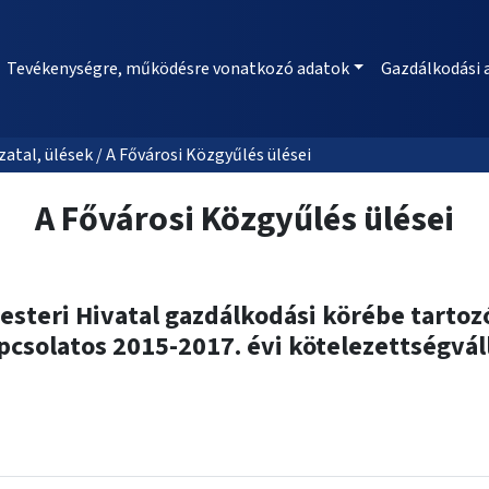
Tevékenységre, működésre vonatkozó adatok
Gazdálkodási 
al, ülések / A Fővárosi Közgyűlés ülései
A Fővárosi Közgyűlés ülései
teri Hivatal gazdálkodási körébe tartozó 
csolatos 2015-2017. évi kötelezettségváll