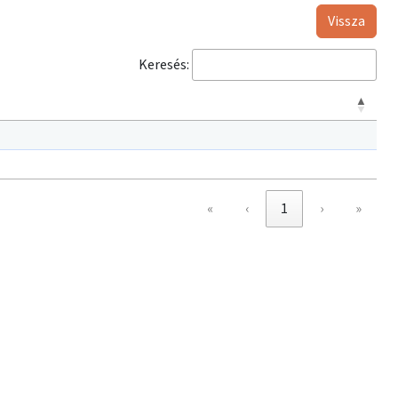
Vissza
Keresés:
«
‹
1
›
»