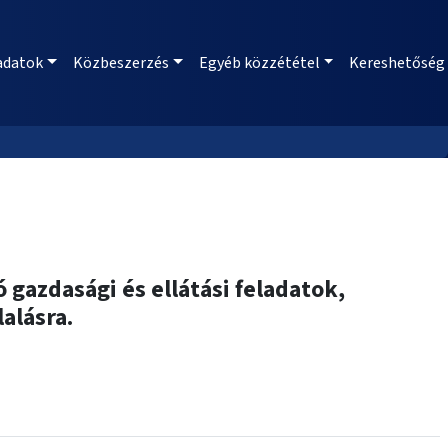
adatok
Közbeszerzés
Egyéb közzététel
Kereshetőség
gazdasági és ellátási feladatok,
alásra.