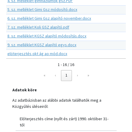
4. sz. melléklet gimnáziumok gsz.PDF
5. sz. melléklet Gimi Gsz módosító.docx
6. sz. melléklet Gimi Gsz alapító november.docx
7. sz. melléklet Koli GSZ alapító.pdf
8. sz. melléklet KGSZ alapító módosítás.docx
9. sz. melléklet KGSZ alapító egys.docx
elöterjesztés okt ág ao mód.docx
1 - 16 / 16
«
‹
1
›
»
Adatok köre
Az adatbázisban az alábbi adatok találhatók meg a
Közgyűlés üléseiről:
Előterjesztés címe (nyílt és zárt) 1990. október 31-
től