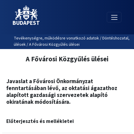
BUDAPEST
Tevékenységre, működésre vonatkozó adatok / Döntéshozatal,
ülések / A Fővárosi Közgyűlés ülései
A Fővárosi Közgyűlés ülései
Javaslat a Fővárosi Önkormányzat
fenntartásában lévő, az oktatási ágazathoz
alapított gazdasági szervezetek alapító
okiratának módosítására.
Előterjesztés és mellékletei