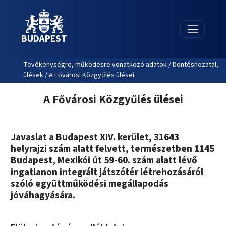
BUDAPEST
Tevékenységre, működésre vonatkozó adatok / Döntéshozatal,
ülések / A Fővárosi Közgyűlés ülései
A Fővárosi Közgyűlés ülései
Javaslat a Budapest XIV. kerület, 31643
helyrajzi szám alatt felvett, természetben 1145
Budapest, Mexikói út 59-60. szám alatt lévő
ingatlanon integrált játszótér létrehozásáról
szóló együttműködési megállapodás
jóváhagyására.