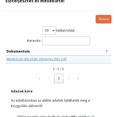
Előterjesztés és mellékletei
Vissza
találat/oldal
Keresés:
Dokumentum
Mexikói úti játszótér elöterjesztés.pdf
1 - 1 / 1
«
‹
1
›
»
Adatok köre
Az adatbázisban az alábbi adatok találhatók meg a
Közgyűlés üléseiről:
Előterjesztés címe (nyílt és zárt) 1990. október 31-