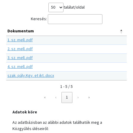
találat/oldal
Keresés:
Dokumentum
1. sz. mell..pdf
2. sz. mell..pdf
3. sz. mell..pdf
4. sz. mell..pdf
szak. pály.Kgy. et ikt..docx
1 - 5 / 5
«
‹
1
›
»
Adatok köre
Az adatbázisban az alábbi adatok találhatók meg a
Közgyűlés üléseiről: