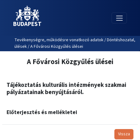
BUDAPEST
Tevékenységre, működésre vonatkozó adatok / Döntéshozatal,
ülések / A Fővárosi Közgyűlés ülései
A Fővárosi Közgyűlés ülései
Tájékoztatás kulturális intézmények szakmai
pályázatainak benyújtásáról.
Előterjesztés és mellékletei
Vissza