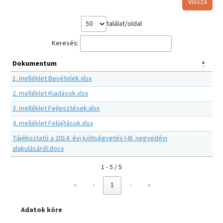
Vissza
találat/oldal
Keresés:
Dokumentum
1. melléklet Bevételek.xlsx
2. melléklet Kiadások.xlsx
3. melléklet Fejlesztések.xlsx
4. melléklet Felújítások.xlsx
Tájékoztató a 2014. évi költségvetés I-III. negyedévi
alakulásáról.docx
1 - 5 / 5
«
‹
1
›
»
Adatok köre