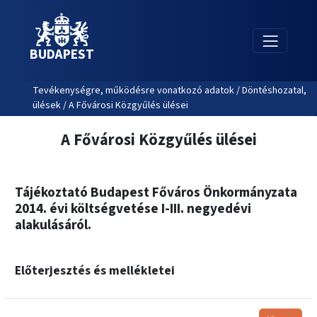
BUDAPEST
Tevékenységre, működésre vonatkozó adatok / Döntéshozatal,
ülések / A Fővárosi Közgyűlés ülései
A Fővárosi Közgyűlés ülései
Tájékoztató Budapest Főváros Önkormányzata
2014. évi költségvetése I-III. negyedévi
alakulásáról.
Előterjesztés és mellékletei