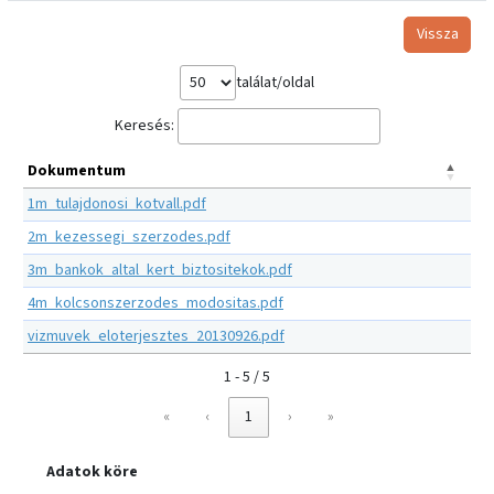
Vissza
találat/oldal
Keresés:
Dokumentum
1m_tulajdonosi_kotvall.pdf
2m_kezessegi_szerzodes.pdf
3m_bankok_altal_kert_biztositekok.pdf
4m_kolcsonszerzodes_modositas.pdf
vizmuvek_eloterjesztes_20130926.pdf
1 - 5 / 5
«
‹
1
›
»
Adatok köre