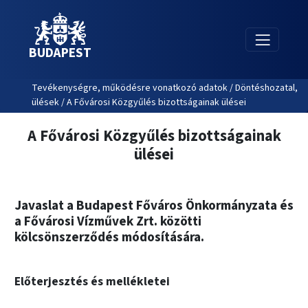
BUDAPEST
Tevékenységre, működésre vonatkozó adatok / Döntéshozatal,
ülések / A Fővárosi Közgyűlés bizottságainak ülései
A Fővárosi Közgyűlés bizottságainak
ülései
Javaslat a Budapest Főváros Önkormányzata és
a Fővárosi Vízművek Zrt. közötti
kölcsönszerződés módosítására.
Előterjesztés és mellékletei