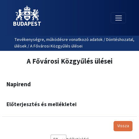
BUDAPEST
Tevékenységre, működésre vonatkozó adatok / Döntéshozatal,
ülések / A Fővárosi Közgyűlés ülései
A Fővárosi Közgyűlés ülései
Napirend
Előterjesztés és mellékletei
Vissza