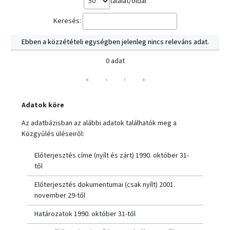
találat/oldal
Keresés:
Ebben a közzétételi egységben jelenleg nincs releváns adat.
0 adat
«
‹
›
»
Adatok köre
Az adatbázisban az alábbi adatok találhatók meg a
Közgyűlés üléseiről:
Előterjesztés címe (nyílt és zárt) 1990. október 31-
től
Előterjesztés dokumentumai (csak nyílt) 2001.
november 29-től
Határozatok 1990. október 31-től