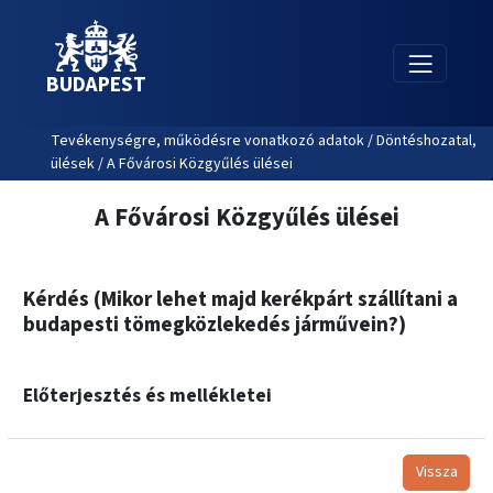
BUDAPEST
Tevékenységre, működésre vonatkozó adatok / Döntéshozatal,
ülések / A Fővárosi Közgyűlés ülései
A Fővárosi Közgyűlés ülései
Kérdés (Mikor lehet majd kerékpárt szállítani a
budapesti tömegközlekedés járművein?)
Előterjesztés és mellékletei
Vissza