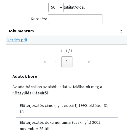
találat/oldal
Keresés:
Dokumentum
kérdés.pdf
1 - 1 / 1
«
‹
1
›
»
Adatok köre
Az adatbázisban az alábbi adatok találhatók meg a
Közgyűlés üléseiről:
Előterjesztés címe (nyílt és zárt) 1990. október 31-
től
Előterjesztés dokumentumai (csak nyílt) 2001.
november 29-től