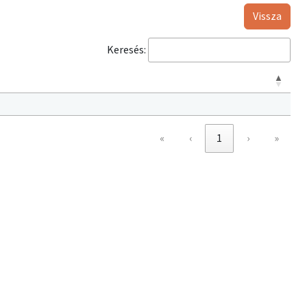
Vissza
Keresés:
«
‹
1
›
»