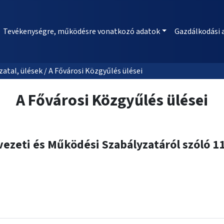
Tevékenységre, működésre vonatkozó adatok
Gazdálkodási 
al, ülések / A Fővárosi Közgyűlés ülései
A Fővárosi Közgyűlés ülései
zeti és Működési Szabályzatáról szóló 11/2