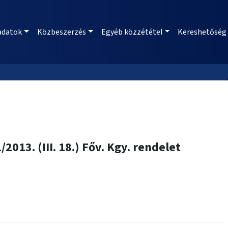
adatok
Közbeszerzés
Egyéb közzététel
Kereshetőség
013. (III. 18.) Főv. Kgy. rendelet