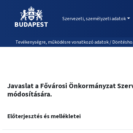
Szervezeti, személyzeti adatok
BUDAPEST
Tevékenységre, működésre vonatkozó adatok / Döntéshozat
Javaslat a Fővárosi Önkormányzat Szerve
módosítására.
Előterjesztés és mellékletei