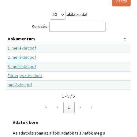
Vissza
találat/oldal
Keresés:
Dokumentum
1. melléklet.pdf
2. melléklet.pdf
3. melléklet.pdf
Elöterjesztés.docx
melléklet.pdf
1 - 5 / 5
«
‹
1
›
»
Adatok köre
Az adatbázisban az alábbi adatok találhatók meg a