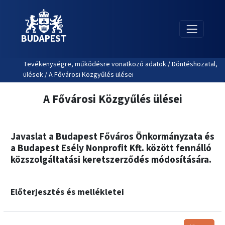
BUDAPEST
Tevékenységre, működésre vonatkozó adatok / Döntéshozatal,
ülések / A Fővárosi Közgyűlés ülései
A Fővárosi Közgyűlés ülései
Javaslat a Budapest Főváros Önkormányzata és
a Budapest Esély Nonprofit Kft. között fennálló
közszolgáltatási keretszerződés módosítására.
Előterjesztés és mellékletei