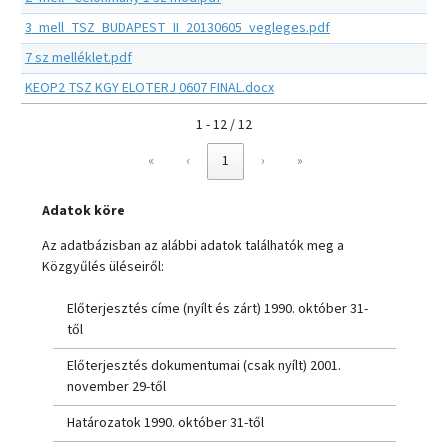
3_mell_TSZ_BUDAPEST_II_20130605_vegleges.pdf
7 sz melléklet.pdf
KEOP2 TSZ KGY ELOTERJ 0607 FINAL.docx
1 - 12 / 12
«
‹
1
›
»
Adatok köre
Az adatbázisban az alábbi adatok találhatók meg a
Közgyűlés üléseiről:
Előterjesztés címe (nyílt és zárt) 1990. október 31-
től
Előterjesztés dokumentumai (csak nyílt) 2001.
november 29-től
Határozatok 1990. október 31-től