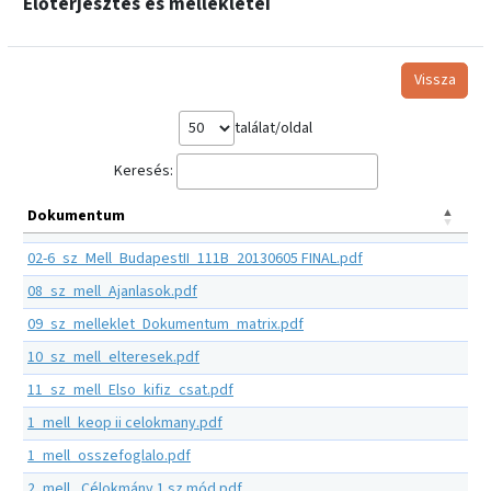
Előterjesztés és mellékletei
Vissza
találat/oldal
Keresés:
Dokumentum
02-6_sz_Mell_BudapestII_111B_20130605 FINAL.pdf
08_sz_mell_Ajanlasok.pdf
09_sz_melleklet_Dokumentum_matrix.pdf
10_sz_mell_elteresek.pdf
11_sz_mell_Elso_kifiz_csat.pdf
1_mell_keop ii celokmany.pdf
1_mell_osszefoglalo.pdf
2_mell_ Célokmány 1 sz mód.pdf