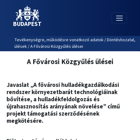
BUDAPEST
Tevékenységre, működésre vonatkozó adatok / Döntéshozatal,
ülések / A Fővárosi Közgyűlés ülései
A Fővárosi Közgyűlés ülései
Javaslat „A fővárosi hulladékgazdálkodási
rendszer környezetbarát technológiáinak
bővítése, a hulladékfeldolgozás és
újrahasznosítás arányának növelése” című
projekt támogatási szerződésének
megkötésére.