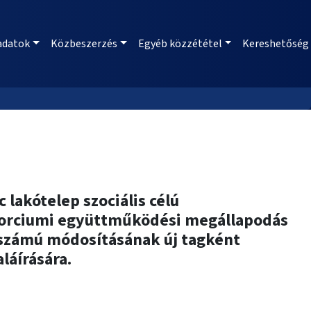
adatok
Közbeszerzés
Egyéb közzététel
Kereshetőség
lakótelep szociális célú
onzorciumi együttműködési megállapodás
 számú módosításának új tagként
láírására.