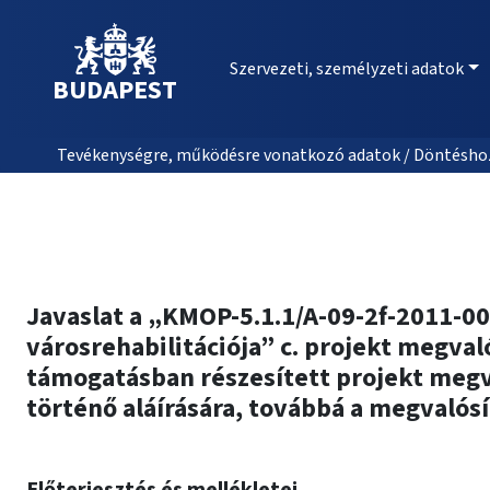
Szervezeti, személyzeti adatok
BUDAPEST
Tevékenységre, működésre vonatkozó adatok / Döntéshozat
Javaslat a „KMOP-5.1.1/A-09-2f-2011-00
városrehabilitációja” c. projekt megv
támogatásban részesített projekt megv
történő aláírására, továbbá a megvalós