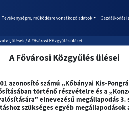
Tevékenységre, működésre vonatkozó adatok
Gazdálkodási 
al, ülések / A Fővárosi Közgyűlés ülései
A Fővárosi Közgyűlés ülései
01 azonosító számú „Kőbányai Kis-Pongrác 
alósításában történő részvételre és a „K
alósítására” elnevezésű megállapodás 3.
ításhoz szükséges egyéb megállapodások a