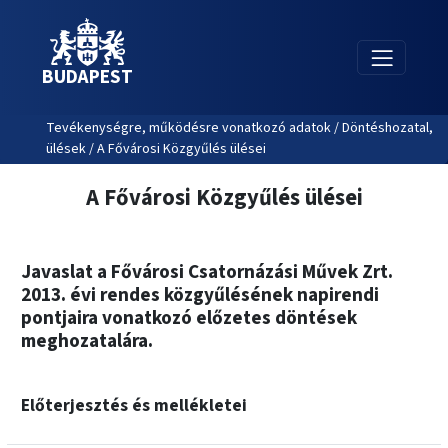
BUDAPEST
Tevékenységre, működésre vonatkozó adatok / Döntéshozatal,
ülések / A Fővárosi Közgyűlés ülései
A Fővárosi Közgyűlés ülései
Javaslat a Fővárosi Csatornázási Művek Zrt.
2013. évi rendes közgyűlésének napirendi
pontjaira vonatkozó előzetes döntések
meghozatalára.
Előterjesztés és mellékletei