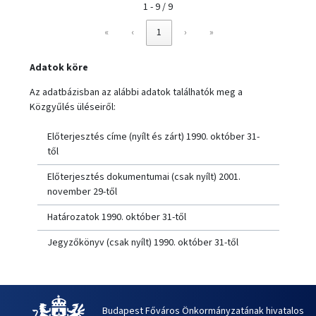
1 - 9 / 9
«
‹
1
›
»
Adatok köre
Az adatbázisban az alábbi adatok találhatók meg a
Közgyűlés üléseiről:
Előterjesztés címe (nyílt és zárt) 1990. október 31-
től
Előterjesztés dokumentumai (csak nyílt) 2001.
november 29-től
Határozatok 1990. október 31-től
Jegyzőkönyv (csak nyílt) 1990. október 31-től
Budapest Főváros Önkormányzatának hivatalos