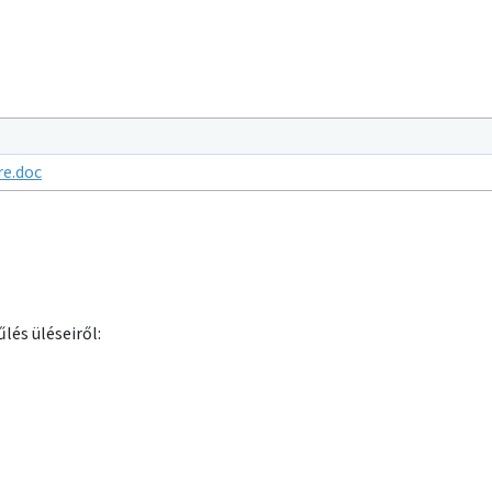
re.doc
lés üléseiről: