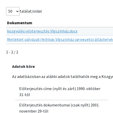
találat/oldal
Dokumentum
közgyülési elöterjesztés Vígszínház.docx
Melléklet pályázati felhívás Vígszínház ügyvezetöi álláshelyé
1 - 2 / 2
Adatok köre
Az adatbázisban az alábbi adatok találhatók meg a Közgyű
Előterjesztés címe (nyílt és zárt) 1990. október
31-től
Előterjesztés dokumentumai (csak nyílt) 2001.
november 29-től