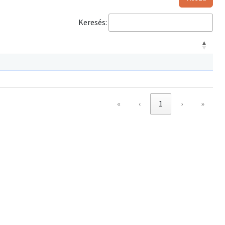
Keresés:
«
‹
1
›
»