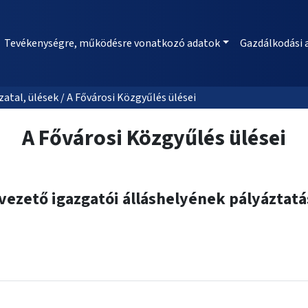
Tevékenységre, működésre vonatkozó adatok
Gazdálkodási 
al, ülések / A Fővárosi Közgyűlés ülései
A Fővárosi Közgyűlés ülései
yvezető igazgatói álláshelyének pályáztatá