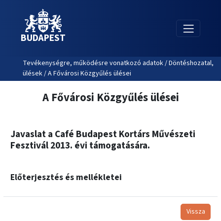
BUDAPEST
Tevékenységre, működésre vonatkozó adatok / Döntéshozatal,
ülések / A Fővárosi Közgyűlés ülései
A Fővárosi Közgyűlés ülései
Javaslat a Café Budapest Kortárs Művészeti
Fesztivál 2013. évi támogatására.
Előterjesztés és mellékletei
Vissza