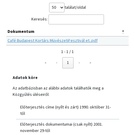
találat/oldal
Keresés:
Dokumentum
Café Budapest Kortárs MüvészetiFesztivál et..pdf
1 - 1 / 1
«
‹
1
›
»
Adatok köre
Az adatbázisban az alábbi adatok találhatók meg a
Közgyűlés üléseiről:
Előterjesztés címe (nyílt és zárt) 1990. október 31-
től
Előterjesztés dokumentumai (csak nyílt) 2001.
november 29-től