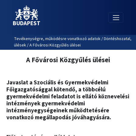
BUDAPEST
Tevékenységre, működésre vonatkozó adatok / Döntéshozatal,
ülések / A Fővárosi Közgyűlés ülései
A Fővárosi Közgyűlés ülései
Javaslat a Szociális és Gyermekvédelmi
Főigazgatósággal kötendő, a többcélú
gyermekvédelmi feladatot is ellátó köznevelési
intézmények gyermekvédelmi
intézményegységeinek működtetésére
vonatkozó megállapodás jóváhagyására.