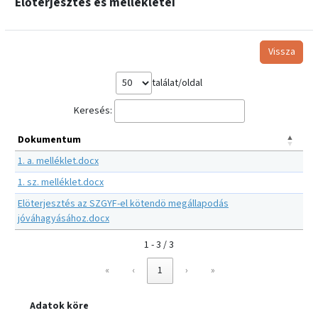
Előterjesztés és mellékletei
Vissza
találat/oldal
Keresés:
Dokumentum
1. a. melléklet.docx
1. sz. melléklet.docx
Elöterjesztés az SZGYF-el kötendö megállapodás
jóváhagyásához.docx
1 - 3 / 3
«
‹
1
›
»
Adatok köre