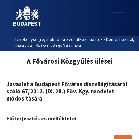
BUDAPEST
Tevékenységre, működésre vonatkozó adatok / Döntéshozatal,
ülések / A Fővárosi Közgyűlés ülései
A Fővárosi Közgyűlés ülései
Javaslat a Budapest Főváros díszvilágításáról
szóló 67/2012. (IX. 28.) Főv. Kgy. rendelet
módosítására.
Előterjesztés és mellékletei