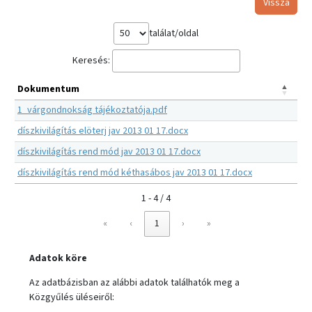
Vissza
találat/oldal
Keresés:
Dokumentum
1_várgondnokság tájékoztatója.pdf
díszkivilágítás elöterj jav 2013 01 17.docx
díszkivilágítás rend mód jav 2013 01 17.docx
díszkivilágítás rend mód kéthasábos jav 2013 01 17.docx
1 - 4 / 4
«
‹
1
›
»
Adatok köre
Az adatbázisban az alábbi adatok találhatók meg a
Közgyűlés üléseiről: