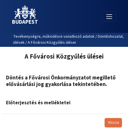
BUDAPEST
Tevékenységre, működésre vonatkozó adatok / Döntéshozatal,
ülések / A Fővárosi Közgyűlés ülései
A Fővárosi Közgyűlés ülései
Döntés a Fővárosi Önkormányzatot megillető
elővásárlási jog gyakorlása tekintetében.
Előterjesztés és mellékletei
Vissza