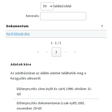
találat/oldal
Keresés:
Dokumentum
KgyFebruár.doc
1 - 1 / 1
«
‹
1
›
»
Adatok köre
Az adatbázisban az alábbi adatok találhatók meg a
Közgyűlés üléseiről:
Előterjesztés címe (nyílt és zárt) 1990. október 31-
től
Előterjesztés dokumentumai (csak nyílt) 2001.
november 29-től