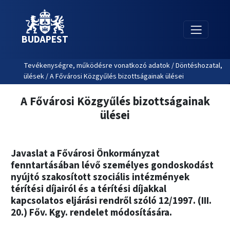
BUDAPEST
Tevékenységre, működésre vonatkozó adatok / Döntéshozatal,
ülések / A Fővárosi Közgyűlés bizottságainak ülései
A Fővárosi Közgyűlés bizottságainak
ülései
Javaslat a Fővárosi Önkormányzat
fenntartásában lévő személyes gondoskodást
nyújtó szakosított szociális intézmények
térítési díjairól és a térítési díjakkal
kapcsolatos eljárási rendről szóló 12/1997. (III.
20.) Főv. Kgy. rendelet módosítására.