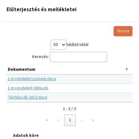
Előterjesztés és mellékletei
Vissza
találat/oldal
Keresés:
Dokumentum
1 m rendelet szöveg.docx
1 m rendeleti tábla.xls
Térítési díj 2013.docx
1 - 3 / 3
«
‹
1
›
»
Adatok köre