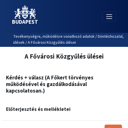
BUDAPEST
Tevékenységre, működésre vonatkozó adatok / Döntéshozatal,
ülések / A Fővárosi Közgyűlés ülései
A Fővárosi Közgyűlés ülései
Kérdés + válasz (A Főkert törvényes
működésével és gazdálkodásával
kapcsolatosan.)
Előterjesztés és mellékletei