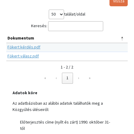
Vissza
találat/oldal
Keresés:
Dokumentum
Fökert kérdés.pdf
Fökert válasz.pdf
1 - 2 / 2
«
‹
1
›
»
Adatok köre
Az adatbázisban az alábbi adatok találhatók meg a
Közgyűlés üléseiről:
Előterjesztés címe (nyílt és zárt) 1990. október 31-
től