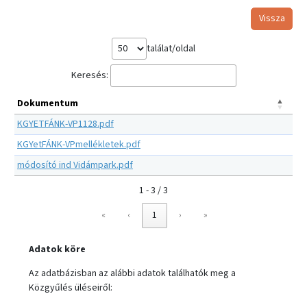
Vissza
találat/oldal
Keresés:
Dokumentum
KGYETFÁNK-VP1128.pdf
KGYetFÁNK-VPmellékletek.pdf
módosító ind Vidámpark.pdf
1 - 3 / 3
«
‹
1
›
»
Adatok köre
Az adatbázisban az alábbi adatok találhatók meg a
Közgyűlés üléseiről: