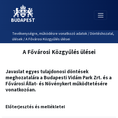
BUDAPEST
Tevékenységre, működésre vonatkozó adatok / Döntéshozatal,
ülések / A Fővárosi Közgyűlés ülései
A Fővárosi Közgyűlés ülései
Javaslat egyes tulajdonosi döntések
meghozatalára a Budapesti Vidám Park Zrt. és a
Fővárosi Állat- és Növénykert működtetésére
vonatkozóan.
Előterjesztés és mellékletei