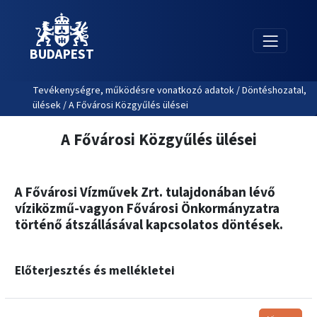
BUDAPEST
Tevékenységre, működésre vonatkozó adatok / Döntéshozatal,
ülések / A Fővárosi Közgyűlés ülései
A Fővárosi Közgyűlés ülései
A Fővárosi Vízművek Zrt. tulajdonában lévő
víziközmű-vagyon Fővárosi Önkormányzatra
történő átszállásával kapcsolatos döntések.
Előterjesztés és mellékletei