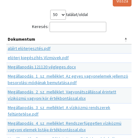
Vissza
találat/oldal
Keresés:
Dokumentum
aláírt elöterjesztés.pdf
elöterj kiegészítés Vízmüvek.pdf
Megállapodás 121120 végleges.docx
Megállapodás_1_sz_melléklet_Az egyes vagyonelemek jellemzö
besorolási módjának bemutatása.pdf
Megállapodás_2_sz_melléklet_Vagyonátszállással érintett
víziközmü vagyoni kör értékbontással.xlsx
Megállapodás_3_sz_melléklet_A víziközmü rendszerek
feltüntetése.pdf
Megállapodás_4_sz_melléklet_Rendszerfüggetlen víziközmü
vagyoni elemek listája értékbontással.xlsx