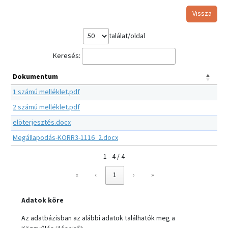
Vissza
találat/oldal
Keresés:
Dokumentum
1 számú melléklet.pdf
2 számú melléklet.pdf
elöterjesztés.docx
Megállapodás-KORR3-1116_2.docx
1 - 4 / 4
«
‹
1
›
»
Adatok köre
Az adatbázisban az alábbi adatok találhatók meg a