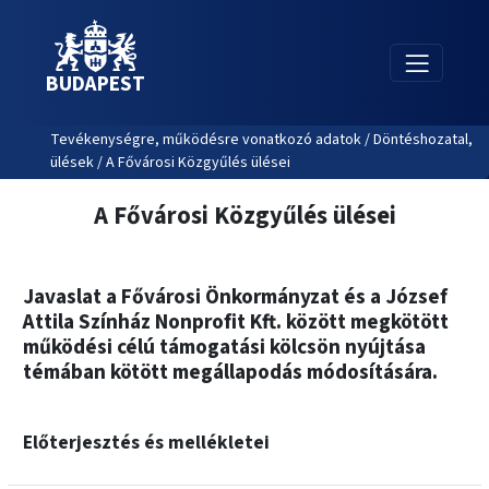
BUDAPEST
Tevékenységre, működésre vonatkozó adatok / Döntéshozatal,
ülések / A Fővárosi Közgyűlés ülései
A Fővárosi Közgyűlés ülései
Javaslat a Fővárosi Önkormányzat és a József
Attila Színház Nonprofit Kft. között megkötött
működési célú támogatási kölcsön nyújtása
témában kötött megállapodás módosítására.
Előterjesztés és mellékletei