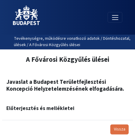
BUDAPEST
Tevékenységre, működésre vonatkozó adatok / Döntéshozatal,
ülések / A Fővárosi Közgyűlés ülései
A Fővárosi Közgyűlés ülései
Javaslat a Budapest Területfejlesztési
Koncepció Helyzetelemzésének elfogadására.
Előterjesztés és mellékletei
Vissza