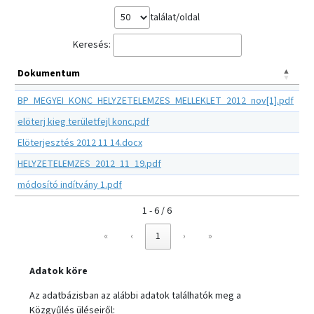
találat/oldal
Keresés:
Dokumentum
BP_MEGYEI_KONC_HELYZETELEMZES_MELLEKLET_2012_nov[1].pdf
elöterj kieg területfejl konc.pdf
Elöterjesztés 2012 11 14.docx
HELYZETELEMZES_2012_11_19.pdf
módosító indítvány 1.pdf
1 - 6 / 6
«
‹
1
›
»
Adatok köre
Az adatbázisban az alábbi adatok találhatók meg a
Közgyűlés üléseiről: