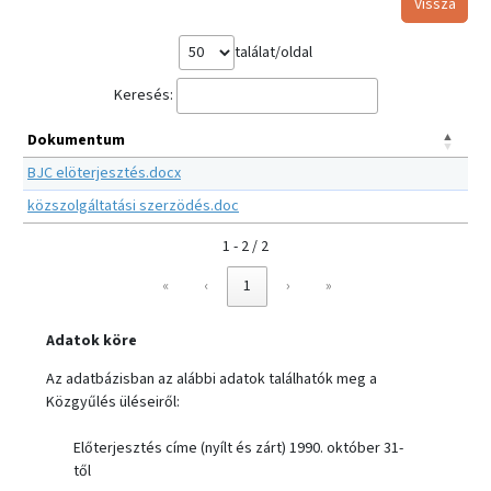
Vissza
találat/oldal
Keresés:
Dokumentum
BJC elöterjesztés.docx
közszolgáltatási szerzödés.doc
1 - 2 / 2
«
‹
1
›
»
Adatok köre
Az adatbázisban az alábbi adatok találhatók meg a
Közgyűlés üléseiről:
Előterjesztés címe (nyílt és zárt) 1990. október 31-
től