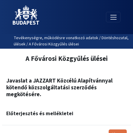
BUDAPEST
Tevékenységre, működésre vonatkozó adatok / Döntéshozatal,
ülések / A Fővárosi Közgyűlés ülései
A Fővárosi Közgyűlés ülései
Javaslat a JAZZART Közcélú Alapítvánnyal
kötendő közszolgáltatási szerződés
megkötésére.
Előterjesztés és mellékletei