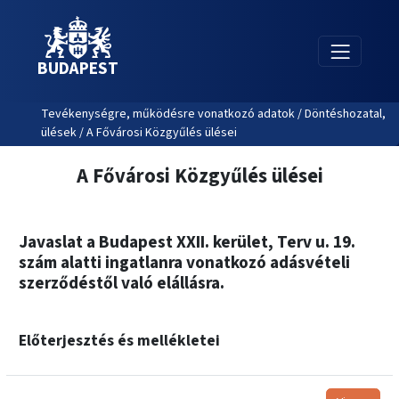
BUDAPEST
Tevékenységre, működésre vonatkozó adatok / Döntéshozatal,
ülések / A Fővárosi Közgyűlés ülései
A Fővárosi Közgyűlés ülései
Javaslat a Budapest XXII. kerület, Terv u. 19.
szám alatti ingatlanra vonatkozó adásvételi
szerződéstől való elállásra.
Előterjesztés és mellékletei