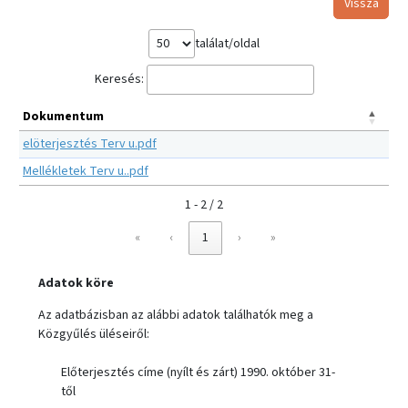
Vissza
találat/oldal
Keresés:
Dokumentum
elöterjesztés Terv u.pdf
Mellékletek Terv u..pdf
1 - 2 / 2
«
‹
1
›
»
Adatok köre
Az adatbázisban az alábbi adatok találhatók meg a
Közgyűlés üléseiről:
Előterjesztés címe (nyílt és zárt) 1990. október 31-
től