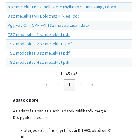
8 sz melleklet 6 sz melleklete (Nyilatkozat munkaugy).docx
8 sz melleklet VIII Dologhaz u (kieg).doc
Kgy Fov Onk-OKF-FKI TSZ modositasa_.docx
TSZ modositas 1 sz melleklet.pdf
TSZ modositas 2 sz melleklet_.pdf
TSZ modositas 3 sz melleklet.pdf
TSZ modositas 4 sz melleklet.pdf
1 - 45 / 45
«
‹
1
›
»
Adatok köre
Az adatbázisban az alábbi adatok találhatók meg a
Közgyűlés üléseiről:
Előterjesztés címe (nyílt és zárt) 1990. október 31-
től