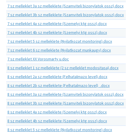
7 sz melleklet 3a sz melleklete (Szamviteli bizonylatok ossz).docx
7 sz melleklet 3b sz melleklete (Szamviteli bizonylatok ossz).docx
7 sz melleklet 4a sz melleklete (Szemelyi ktg ossz).docx
7 sz melleklet 4b sz melleklete (Szemelyi ktg ossz).docx
7 sz melleklet 5 sz melleklete (Nyilatkozat monitoring).docx
7 sz melleklet 6 sz melleklete (Nyilatkozat munkaugy).docx
7 sz melleklet XX Vorosmarty u.doc
8 sz melleklet 1 sz melleklete (2 sz melleklet modositasa).docx
8 sz melleklet 2a sz melleklete (Felhatalmazo level).docx
8 sz melleklet 2b sz melleklete (Felhatalmazo level)_.docx
8 sz melleklet 3a sz melleklete (Szamviteli bizonylatok ossz).docx
8 sz melleklet 3b sz melleklete (Szamviteli bizonylatok ossz).docx
8 sz melleklet 4a sz melleklete (Szemelyi ktg ossz).docx
8 sz melleklet 4b sz melleklete (Szemelyi ktg ossz).docx
8 sz melleklet 5 sz melleklete (Nyilatkozat monitoring).docx