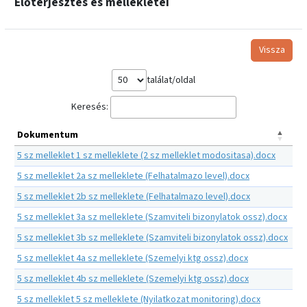
Előterjesztés és mellékletei
Vissza
találat/oldal
Keresés:
Dokumentum
5 sz melleklet 1 sz melleklete (2 sz melleklet modositasa).docx
5 sz melleklet 2a sz melleklete (Felhatalmazo level).docx
5 sz melleklet 2b sz melleklete (Felhatalmazo level).docx
5 sz melleklet 3a sz melleklete (Szamviteli bizonylatok ossz).docx
5 sz melleklet 3b sz melleklete (Szamviteli bizonylatok ossz).docx
5 sz melleklet 4a sz melleklete (Szemelyi ktg ossz).docx
5 sz melleklet 4b sz melleklete (Szemelyi ktg ossz).docx
5 sz melleklet 5 sz melleklete (Nyilatkozat monitoring).docx