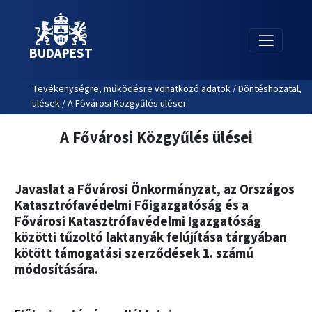
BUDAPEST
Tevékenységre, működésre vonatkozó adatok / Döntéshozatal,
ülések / A Fővárosi Közgyűlés ülései
A Fővárosi Közgyűlés ülései
Javaslat a Fővárosi Önkormányzat, az Országos
Katasztrófavédelmi Főigazgatóság és a
Fővárosi Katasztrófavédelmi Igazgatóság
közötti tűzoltó laktanyák felújítása tárgyában
kötött támogatási szerződések 1. számú
módosítására.