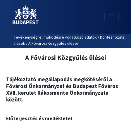
BUDAPEST
Tevékenységre, működésre vonatkozó adatok / Döntéshozatal,
ülések / A Fővárosi Közgyűlés ülései
A Fővárosi Közgyűlés ülései
Tájékoztató megállapodás megkötéséről a
Fővárosi Önkormányzat és Budapest Főváros
XVII. kerület Rákosmente Önkormányzata
között.
Előterjesztés és mellékletei