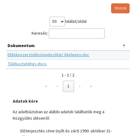
Vissza
találat/oldal
Keresés:
Dokumentum
EllátásiszerzödésGondozóház Végleges.doc
TájékoztatóKgy.docx
1 - 2 / 2
«
‹
1
›
»
Adatok köre
Az adatbázisban az alábbi adatok találhatók meg a
Közgyűlés üléseiről:
Előterjesztés címe (nyílt és zárt) 1990. október 31-