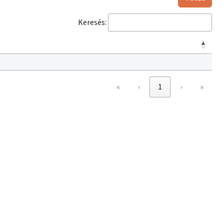
Keresés:
«
‹
1
›
»