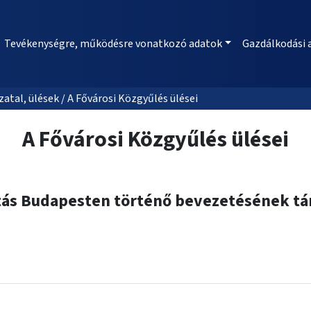
Tevékenységre, működésre vonatkozó adatok
Gazdálkodási 
al, ülések / A Fővárosi Közgyűlés ülései
A Fővárosi Közgyűlés ülései
tatás Budapesten történő bevezetésének t