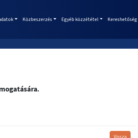
adatok
Közbeszerzés
Egyéb közzététel
Kereshetőség
ámogatására.
Vissza