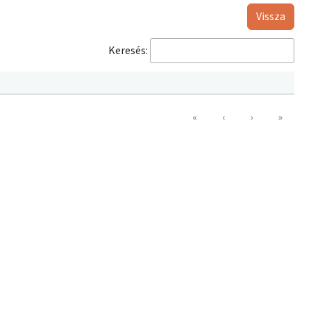
Vissza
Keresés:
«
‹
›
»