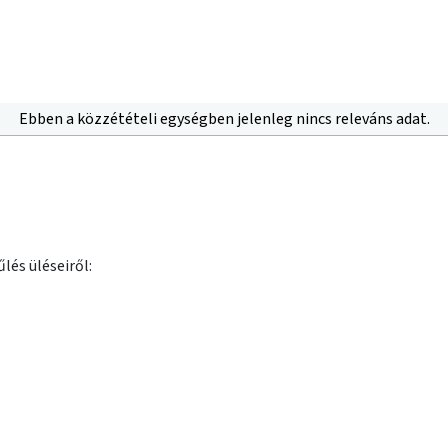
Ebben a közzétételi egységben jelenleg nincs releváns adat.
lés üléseiről: