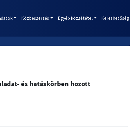
adatok
Közbeszerzés
Egyéb közzététel
Kereshetőség
eladat- és hatáskörben hozott