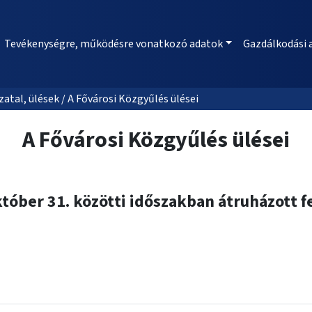
Tevékenységre, működésre vonatkozó adatok
Gazdálkodási 
al, ülések / A Fővárosi Közgyűlés ülései
A Fővárosi Közgyűlés ülései
któber 31. közötti időszakban átruházott f