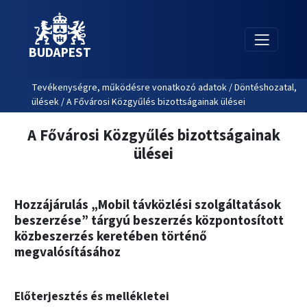
BUDAPEST
Tevékenységre, működésre vonatkozó adatok / Döntéshozatal,
ülések / A Fővárosi Közgyűlés bizottságainak ülései
A Fővárosi Közgyűlés bizottságainak
ülései
Hozzájárulás „Mobil távközlési szolgáltatások
beszerzése” tárgyú beszerzés központosított
közbeszerzés keretében történő
megvalósításához
Előterjesztés és mellékletei