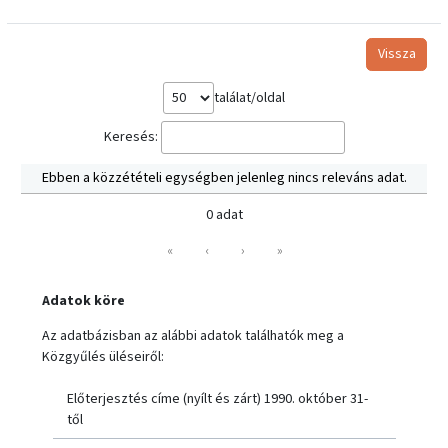
Vissza
találat/oldal
Keresés:
Ebben a közzétételi egységben jelenleg nincs releváns adat.
0 adat
«
‹
›
»
Adatok köre
Az adatbázisban az alábbi adatok találhatók meg a
Közgyűlés üléseiről:
Előterjesztés címe (nyílt és zárt) 1990. október 31-
től