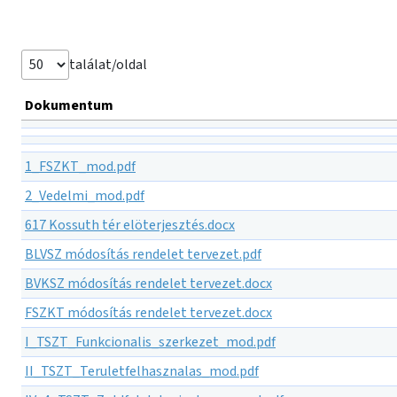
találat/oldal
Dokumentum
1_FSZKT_mod.pdf
2_Vedelmi_mod.pdf
617 Kossuth tér elöterjesztés.docx
BLVSZ módosítás rendelet tervezet.pdf
BVKSZ módosítás rendelet tervezet.docx
FSZKT módosítás rendelet tervezet.docx
I_TSZT_Funkcionalis_szerkezet_mod.pdf
II_TSZT_Teruletfelhasznalas_mod.pdf