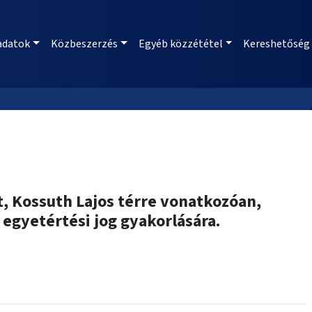
adatok
Közbeszerzés
Egyéb közzététel
Kereshetőség
t, Kossuth Lajos térre vonatkozóan,
egyetértési jog gyakorlására.