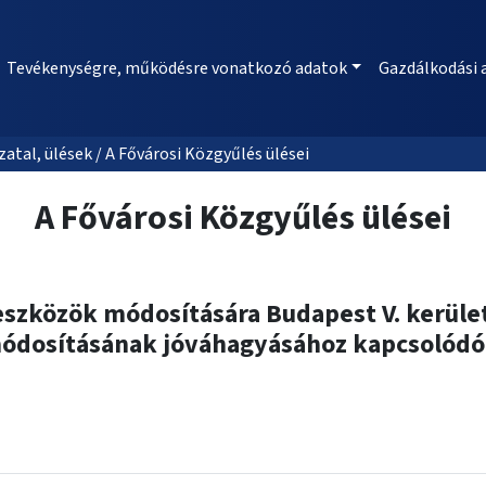
Tevékenységre, működésre vonatkozó adatok
Gazdálkodási 
al, ülések / A Fővárosi Közgyűlés ülései
A Fővárosi Közgyűlés ülései
 eszközök módosítására Budapest V. kerüle
módosításának jóváhagyásához kapcsolódó 