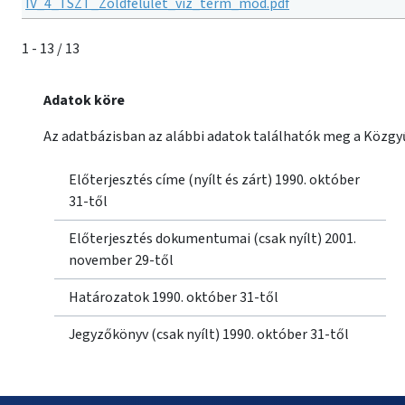
IV_4_TSZT_Zoldfelulet_viz_term_mod.pdf
1 - 13 / 13
Adatok köre
Az adatbázisban az alábbi adatok találhatók meg a Közgyű
Előterjesztés címe (nyílt és zárt) 1990. október
31-től
Előterjesztés dokumentumai (csak nyílt) 2001.
november 29-től
Határozatok 1990. október 31-től
Jegyzőkönyv (csak nyílt) 1990. október 31-től