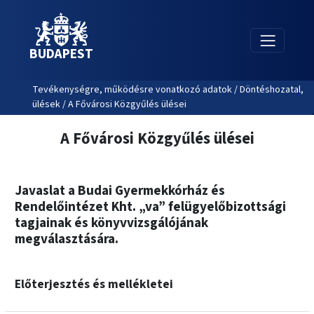
BUDAPEST
Tevékenységre, működésre vonatkozó adatok / Döntéshozatal,
ülések / A Fővárosi Közgyűlés ülései
A Fővárosi Közgyűlés ülései
Javaslat a Budai Gyermekkórház és
Rendelőintézet Kht. „va” felügyelőbizottsági
tagjainak és könyvvizsgálójának
megválasztására.
Előterjesztés és mellékletei