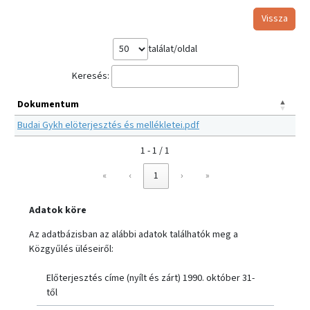
Vissza
találat/oldal
Keresés:
Dokumentum
Budai Gykh elöterjesztés és mellékletei.pdf
1 - 1 / 1
«
‹
1
›
»
Adatok köre
Az adatbázisban az alábbi adatok találhatók meg a
Közgyűlés üléseiről:
Előterjesztés címe (nyílt és zárt) 1990. október 31-
től