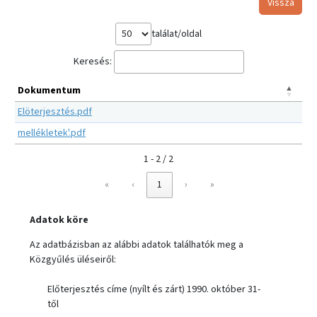
Vissza
találat/oldal
Keresés:
Dokumentum
Elöterjesztés.pdf
mellékletek'.pdf
1 - 2 / 2
«
‹
1
›
»
Adatok köre
Az adatbázisban az alábbi adatok találhatók meg a
Közgyűlés üléseiről:
Előterjesztés címe (nyílt és zárt) 1990. október 31-
től