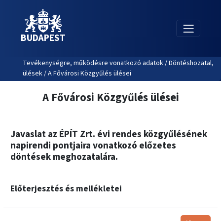
BUDAPEST
Tevékenységre, működésre vonatkozó adatok / Döntéshozatal,
ülések / A Fővárosi Közgyűlés ülései
A Fővárosi Közgyűlés ülései
Javaslat az ÉPÍT Zrt. évi rendes közgyűlésének
napirendi pontjaira vonatkozó előzetes
döntések meghozatalára.
Előterjesztés és mellékletei