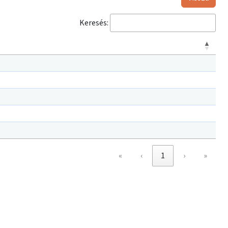
Keresés:
«
‹
1
›
»