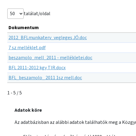
találat/oldal
Dokumentum
2012_BFLmunkaterv_vegleges JÓ.doc
7 sz melléklet.pdf
beszamolo_mell_2011 - mellékletei.doc
BFL 2011-2012 kgy TIR.docx
BFL_beszamolo_ 2011 1sz mell.doc
1 - 5 / 5
Adatok köre
Az adatbázisban az alábbi adatok találhatók meg a Közgyű