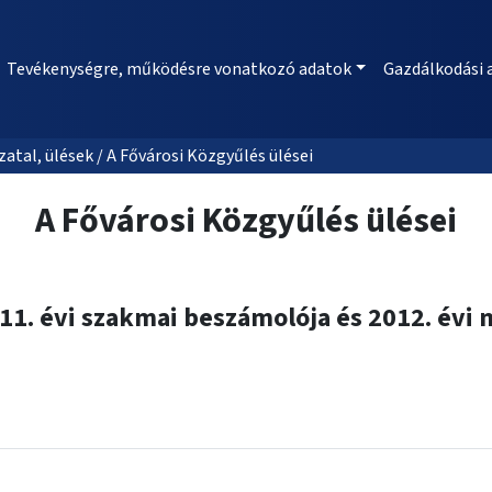
Tevékenységre, működésre vonatkozó adatok
Gazdálkodási 
al, ülések / A Fővárosi Közgyűlés ülései
A Fővárosi Közgyűlés ülései
11. évi szakmai beszámolója és 2012. évi