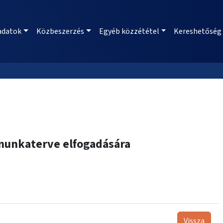
adatok
Közbeszerzés
Egyéb közzététel
Kereshetőség
 munkaterve elfogadására
Vissza