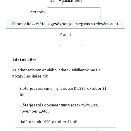
találat/oldal
Keresés:
Ebben a közzétételi egységben jelenleg nincs releváns adat.
0 adat
«
‹
›
»
Adatok köre
Az adatbázisban az alábbi adatok találhatók meg a
Közgyűlés üléseiről:
Előterjesztés címe (nyílt és zárt) 1990. október 31-
től
Előterjesztés dokumentumai (csak nyílt) 2001.
november 29-től
Határozatok 1990. október 31-től