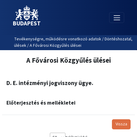
BUDAPEST
Tevékenységre, működésre vonatkozó adatok / Döntéshozatal,
ülések / A Fővárosi Közgyűlés ülései
A Fővárosi Közgyűlés ülései
D. E. intézményi jogviszony ügye.
Előterjesztés és mellékletei
Vissza