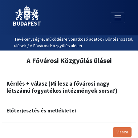
BUDAPEST
Tevékenységre, működésre vonatkozó adatok / Döntéshozatal,
ülések / A Fővárosi Közgyűlés ülései
A Fővárosi Közgyűlés ülései
Kérdés + válasz (Mi lesz a fővárosi nagy
létszámú fogyatékos intézmények sorsa?)
Előterjesztés és mellékletei
Vissza