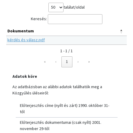
találat/oldal
Keresés:
Dokumentum
kérdés és válasz.pdf
1 - 1 / 1
«
‹
1
›
»
Adatok köre
Az adatbázisban az alábbi adatok találhatók meg a
Közgyűlés üléseiről:
Előterjesztés címe (nyílt és zárt) 1990. október 31-
től
Előterjesztés dokumentumai (csak nyílt) 2001.
november 29-től