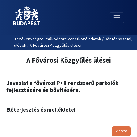
BUDAPEST
Tevékenységre, működésre vonatkozó adatok / Döntéshozatal,
ülések / A Fővárosi Közgyűlés ülései
A Fővárosi Közgyűlés ülései
Javaslat a fővárosi P+R rendszerű parkolók
fejlesztésére és bővítésére.
Előterjesztés és mellékletei
Vissza