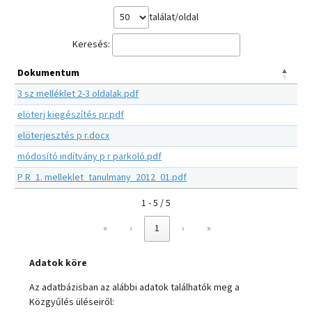
találat/oldal
Keresés:
Dokumentum
3 sz melléklet 2-3 oldalak.pdf
elöterj kiegészítés pr.pdf
elöterjesztés p r.docx
módosító indítvány p r parkoló.pdf
P R_1. melleklet_tanulmany_2012_01.pdf
1 - 5 / 5
«
‹
1
›
»
Adatok köre
Az adatbázisban az alábbi adatok találhatók meg a
Közgyűlés üléseiről: