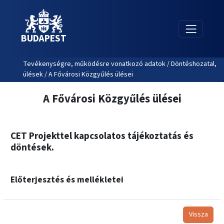
BUDAPEST
Tevékenységre, működésre vonatkozó adatok / Döntéshozatal,
ülések / A Fővárosi Közgyűlés ülései
A Fővárosi Közgyűlés ülései
CET Projekttel kapcsolatos tájékoztatás és
döntések.
Előterjesztés és mellékletei
Vissza