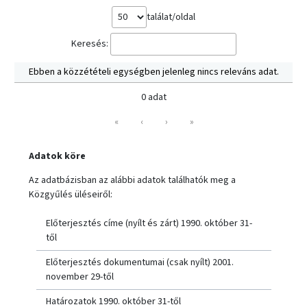
találat/oldal
Keresés:
Ebben a közzétételi egységben jelenleg nincs releváns adat.
0 adat
«
‹
›
»
Adatok köre
Az adatbázisban az alábbi adatok találhatók meg a
Közgyűlés üléseiről:
Előterjesztés címe (nyílt és zárt) 1990. október 31-
től
Előterjesztés dokumentumai (csak nyílt) 2001.
november 29-től
Határozatok 1990. október 31-től