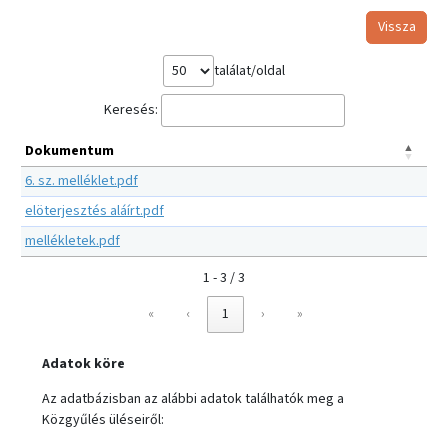
Vissza
találat/oldal
Keresés:
Dokumentum
6. sz. melléklet.pdf
elöterjesztés aláírt.pdf
mellékletek.pdf
1 - 3 / 3
«
‹
1
›
»
Adatok köre
Az adatbázisban az alábbi adatok találhatók meg a
Közgyűlés üléseiről: