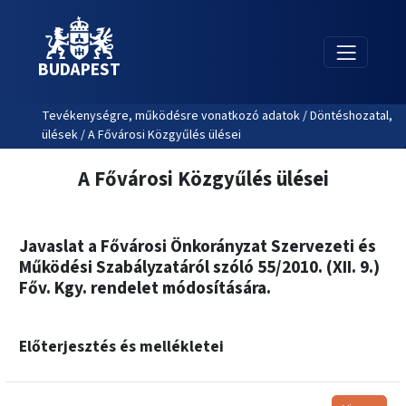
BUDAPEST
Tevékenységre, működésre vonatkozó adatok / Döntéshozatal,
ülések / A Fővárosi Közgyűlés ülései
A Fővárosi Közgyűlés ülései
Javaslat a Fővárosi Önkorányzat Szervezeti és
Működési Szabályzatáról szóló 55/2010. (XII. 9.)
Főv. Kgy. rendelet módosítására.
Előterjesztés és mellékletei