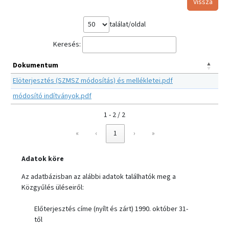
Vissza
találat/oldal
Keresés:
Dokumentum
Elöterjesztés (SZMSZ módosítás) és mellékletei.pdf
módosító indítványok.pdf
1 - 2 / 2
«
‹
1
›
»
Adatok köre
Az adatbázisban az alábbi adatok találhatók meg a
Közgyűlés üléseiről:
Előterjesztés címe (nyílt és zárt) 1990. október 31-
től