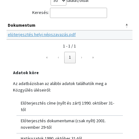
találat/oldal
Keresés:
Dokumentum
elöterjesztés helyi népszavazás.pdf
1 - 1 / 1
«
‹
1
›
»
Adatok köre
Az adatbázisban az alábbi adatok találhatók meg a
Közgyűlés üléseiről:
Előterjesztés címe (nyílt és zárt) 1990. október 31-
től
Előterjesztés dokumentumai (csak nyílt) 2001.
november 29-től
Határozatok 1990. október 31-től