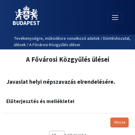
BUDAPEST
Tevékenységre, működésre vonatkozó adatok / Döntéshozatal,
ülések / A Fővárosi Közgyűlés ülései
A Fővárosi Közgyűlés ülései
Javaslat helyi népszavazás elrendelésére.
Előterjesztés és mellékletei
Vissza